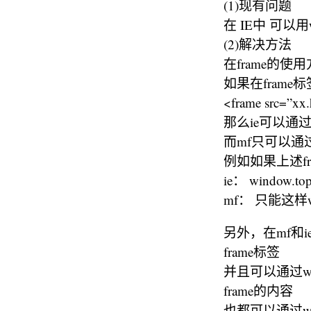
(1)现有问题
在 IE中 可以用w
(2)解决方法
在frame的使
如果在fram
<frame src=”xx
那么ie可以通过i
而mf只可以通过
例如如果上述f
ie： window.
mf： 只能这样wi
另外，在mf和ie中都
frame标签
并且可以通过window.
frame的内容
也都可以通过windo