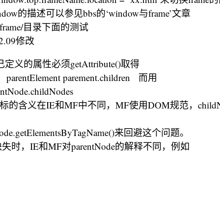
ndow的描述可以参见bbs的‘window与frame’文章
test_frame/目录下面的测试
12.09修改
定义的属性必须getAttribute()取得
rentElement parement.children 而用
entNode.childNodes
s的下标的含义在IE和MF中不同，MF使用DOM规范，child
。
.getElementsByTagName()来回避这个问题。
缺失时，IE和MF对parentNode的解释不同，例如