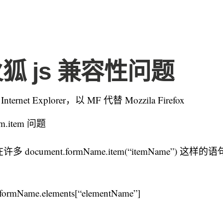
火狐 js 兼容性问题
ternet Explorer，以 MF 代替 Mozzila Firefox
orm.item 问题
document.formName.item(“itemName”) 这样
ormName.elements[“elementName”]