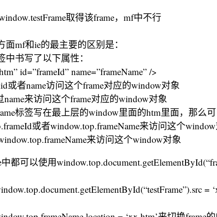
indow.testFrame取得该frame，mf中不行
用方面mf和ie的最主要的区别是：
e标签中书写了以下属性：
.htm” id=”frameId” name=”frameName” />
d或者name访问这个frame对应的window对象
name来访问这个frame对应的window对象
rame标签写在最上层的window里面的htm里面，那么
top.frameId或者window.top.frameName来访问这个wind
ndow.top.frameName来访问这个window对象
可以使用window.top.document.getElementById(“f
top.document.getElementById(“testFrame”).src =
w.top.frameName.location = ‘xx.htm’来切换fram