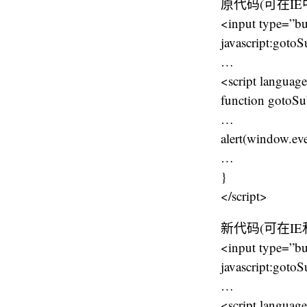
原代码(可在IE
<input type=”b
javascript:gotoS
…
<script language
function gotoSu
…
alert(window.ev
…
}
</script>
新代码(可在IE
<input type=”b
javascript:gotoS
…
<script language