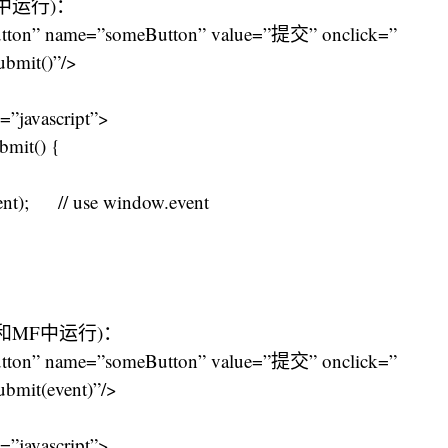
中运行)：
utton” name=”someButton” value=”提交” onclick=”
ubmit()”/>
=”javascript”>
bmit() {
ent); // use window.event
和MF中运行)：
utton” name=”someButton” value=”提交” onclick=”
ubmit(event)”/>
=”javascript”>