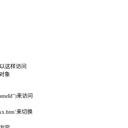
可以这样访问
ow对象
rameId”)来访问
 ‘xx.htm’来切换
e的内容