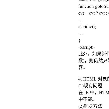
function gotoSu
evt = evt ? evt 
…
alert(evt); 
…
}
</script>
此外，如果新代码
数)，则仍然只
容。
4. HTML 对
(1)现有问题
在 IE 中，HT
中不能。
(2)解决方法