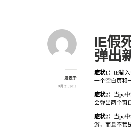
IE假
弹出
症状1：
IE输
发表于
一个空白页和
9月 21, 2011
症状2：
当pc
会弹出两个窗
症状2：
当pc
游，而且不管