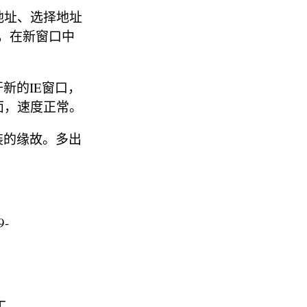
L地址、选择地址
，在新窗口中
开新的IE窗口，
页面，速度正常。
装的缘故。多出
9-
丁