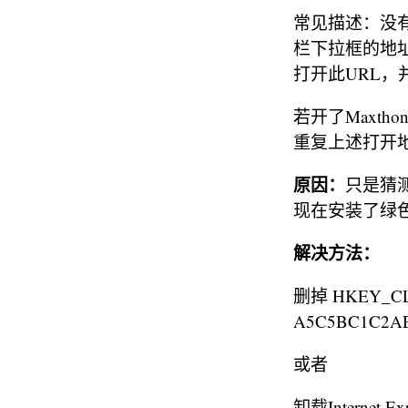
常见描述：没有打
栏下拉框的地
打开此URL，
若开了Maxth
重复上述打开地
原因：
只是猜
现在安装了绿色IE
解决方法：
删掉 HKEY_CLAS
A5C5BC1C2A
或者
卸载Internet Ex