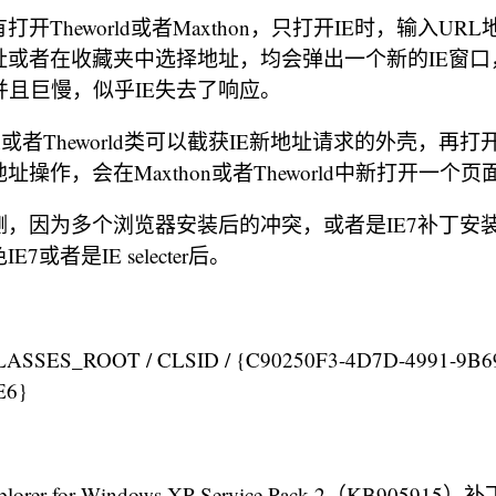
开Theworld或者Maxthon，只打开IE时，输入UR
址或者在收藏夹中选择地址，均会弹出一个新的IE窗口
并且巨慢，似乎IE失去了响应。
on或者Theworld类可以截获IE新地址请求的外壳，再打
址操作，会在Maxthon或者Theworld中新打开一个
测，因为多个浏览器安装后的冲突，或者是IE7补丁安
7或者是IE selecter后。
SES_ROOT / CLSID / {C90250F3-4D7D-4991-9B6
E6}
plorer for Windows XP Service Pack 2（KB905915）补