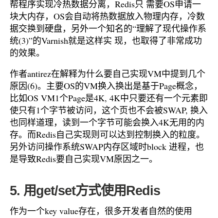
帮程序实现冷热数据分离，Redis只 需要OS申请一
块大内存，OS会自动将热数据放入物理内存，冷数
据交换到硬盘，另外一个知名的“理解了现代操作系
统(3)”的Varnish就是这样实 现，也取得了非常成功
的效果。
作者antirez在解释为什么要自己实现VM中提到几个
原因(6)。主要OS的VM换入换出是基于Page概念，
比如OS VM1个Page是4K, 4K中只要还有一个元素即
使只有1个字节被访问，这个页也不会被SWAP, 换入
也同样道理，读到一个字节可能会换入4K无用的内
存。而Redis自己实现则可以达到控制换入的粒度。
另外访问操作系统SWAP内存区域时block 进程，也
是导致Redis要自己实现VM原因之一。
5. 用get/set方式使用Redis
作为一个key value存在，很多开发者自然的使用