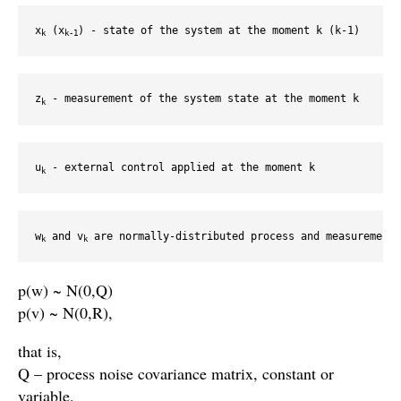
x
 (x
) - state of the system at the moment k (k-1)
k
k-1
z
 - measurement of the system state at the moment k
k
u
 - external control applied at the moment k
k
w
 and v
 are normally-distributed process and measurement
k
k
p(w) ~ N(0,Q)
p(v) ~ N(0,R),
that is,
Q – process noise covariance matrix, constant or
variable,