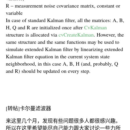
R – measurement noise covariance matrix, constant or
variable
In case of standard Kalman filter, all the matrices: A, B,
H, Q and R are initialized once after
CvKalman
structure is allocated via
cvCreateKalman
. However, the
same structure and the same functions may be used to
simulate extended Kalman filter by linearizing extended
Kalman filter equation in the current system state
neighborhood, in this case A, B, H (and, probably, Q
and R) should be updated on every step.
[转帖]卡尔曼滤波器
来这里几个月，发现有些问题很多人都很感兴趣。
所以在这里希望能尽自己能力跟大家讨论一些力所