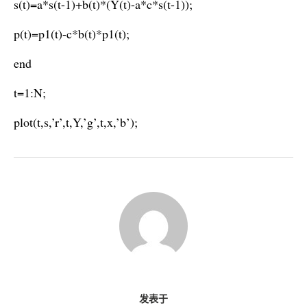
s(t)=a*s(t-1)+b(t)*(Y(t)-a*c*s(t-1));
p(t)=p1(t)-c*b(t)*p1(t);
end
t=1:N;
plot(t,s,’r’,t,Y,’g’,t,x,’b’);
发表于