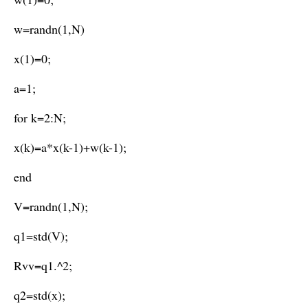
w=randn(1,N)
x(1)=0;
a=1;
for k=2:N;
x(k)=a*x(k-1)+w(k-1);
end
V=randn(1,N);
q1=std(V);
Rvv=q1.^2;
q2=std(x);