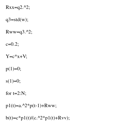
Rxx=q2.^2;
q3=std(w);
Rww=q3.^2;
c=0.2;
Y=c*x+V;
p(1)=0;
s(1)=0;
for t=2:N;
p1(t)=a.^2*p(t-1)+Rww;
b(t)=c*p1(t)/(c.^2*p1(t)+Rvv);