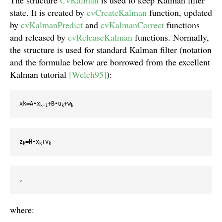
The structure
CvKalman
is used to keep Kalman filter
state. It is created by
cvCreateKalman
function, updated
by
cvKalmanPredict
and
cvKalmanCorrect
functions
and released by
cvReleaseKalman
functions. Normally,
the structure is used for standard Kalman filter (notation
and the formulae below are borrowed from the excellent
Kalman tutorial
[Welch95]
):
xk=A•x
+B•u
+w
k-1
k
k
z
=H•x
+v
k
k
k
,
where: