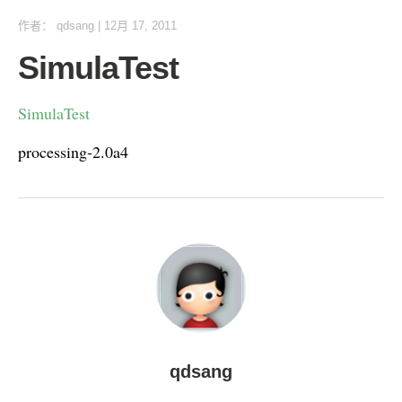
作者：
qdsang
|
12月 17, 2011
SimulaTest
SimulaTest
processing-2.0a4
qdsang