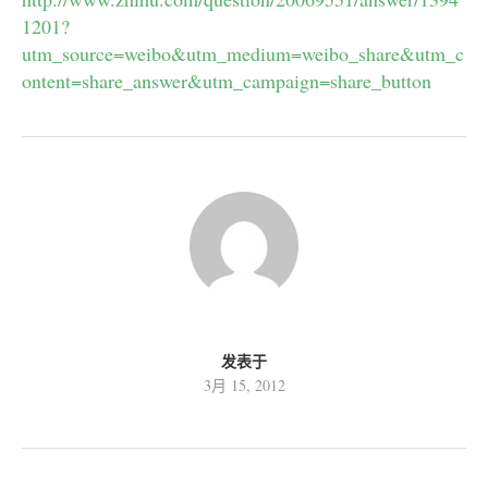
1201?
utm_source=weibo&utm_medium=weibo_share&utm_c
ontent=share_answer&utm_campaign=share_button
发表于
3月 15, 2012