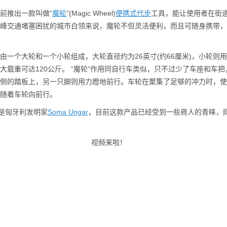
推出一款叫做“
魔轮
”(Magic Wheel)
便携式
代步
工具，能让使用者在街
峰交通堵塞困扰的城市白领来说，魔轮不但灵活便利，而且可随身携带，
个大轮和一个小轮组成，大轮直径约为26英寸(约66厘米)，小轮则
大载重可达120公斤。 “魔轮”作用同自行车类似，只不过少了车座和车
侧的踏板上，另一只脚则用力蹬地前行。车轮在聚集了足够的冲力时，使
随着车轮向前行。
是匈牙利发明家
Soma Ungar
，目前这款产品已经受到一些商人的青睐，网
视频来啦！