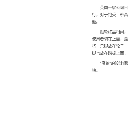
英国一家公司日前
行，对于饱受上班高
题。
魔轮红黑相间，由一
使用者骑在上面，最
将一只脚放在轮子一
脚也放在踏板上面，
“魔轮”的设计师
镑。