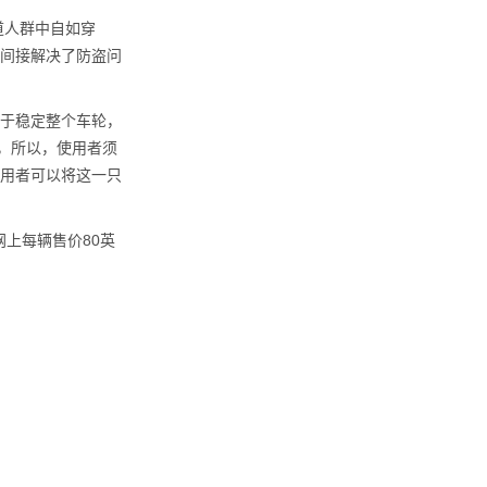
道人群中自如穿
间接解决了防盗问
用于稳定整个车轮，
把，所以，使用者须
用者可以将这一只
上每辆售价80英