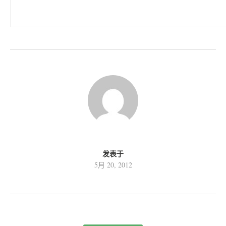
●第六步：葡萄酒的加糖。大多数人的习惯是觉得葡萄酒应该是甜的，
这样，具有浓厚的“玫瑰”香味，酸甜适口的红葡萄酒制成了，但如果
发表于
5月 20, 2012