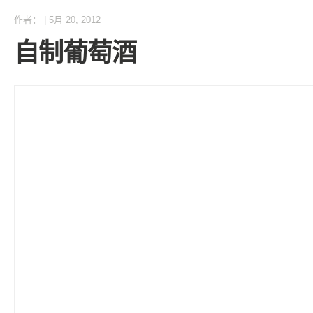
作者：
|
5月 20, 2012
自制葡萄酒
●第一步：买葡萄选购葡萄时，可以挑选一些熟透的葡萄，哪怕是一
提子、马奶子等，都是可以用来制作葡萄酒的。
●第二步：洗葡萄由于葡萄表皮很可能残留农药，清洗葡萄的环节就
人，喜欢把葡萄去皮后酿酒，这也未尝不可，但是少了一些葡萄皮特
酒坛了。
●第三步：选择容器酒坛子可以是陶瓷罐子，也可以是玻璃瓶，但不
人体健康。 捏好葡萄放进容器双手洗净后，直接捏葡萄，操作办法
清水冲一次，然后再去操作，以防止杂菌污染，同时要注意不要使用
坛中，再把糖放在葡萄上面，葡萄和糖的比例是10∶3，即10斤葡
重要因素）。