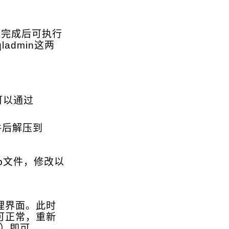
装完成后可执行
qladmin这两
可以通过
件后解压到
c.php文件，修改以
理界面。此时
即可正常，重新
g）即可。