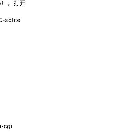
hp），打开
5-sqlite
p-cgi