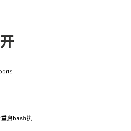
P开
orts
重启bash执