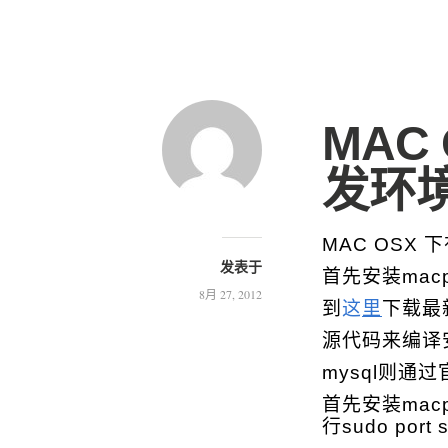
MAC 
发环境(
MAC OSX 
发表于
首先安装macpo
8月 27, 2012
到
这
里
下载最新的
源代码来编译安
mysql则通
首先安装mac
行sudo port 