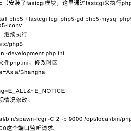
（安装了fastcgi模块，这里通过fastcgi来执行p
tall php5 +fastcgi fcgi php5-gd php5-mysql php
p5-iconv
，继续执行
/etc/php5
ini-development php.ini
件php.ini，修改时区
ne=Asia/Shanghai
ting=E_ALL&~E_NOTICE
视情况修改。
：
al/bin/spawn-fcgi -C 2 -p 9000 /opt/local/bin/ph
000这个端口监听请求。