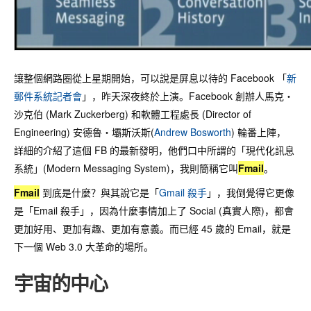
讓整個網路圈從上星期開始，可以說是屏息以待的 Facebook 「
新
郵件系統記者會
」，昨天深夜終於上演。Facebook 創辦人馬克‧
沙克伯 (Mark Zuckerberg) 和軟體工程處長 (Director of
Engineering) 安德魯‧壩斯沃斯(
Andrew Bosworth
) 輪番上陣，
詳細的介紹了這個 FB 的最新發明，他們口中所謂的「現代化訊息
系統」(Modern Messaging System)，我則簡稱它叫
Fmail
。
Fmail
到底是什麼？與其說它是「
Gmail 殺手
」，我倒覺得它更像
是「Email 殺手」，因為什麼事情加上了 Social (真實人際)，都會
更加好用、更加有趣、更加有意義。而已經 45 歲的 Email，就是
下一個 Web 3.0 大革命的場所。
宇宙的中心