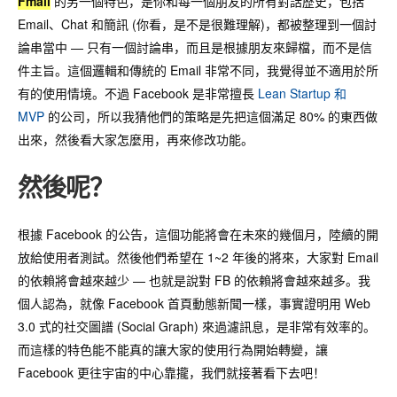
Fmail
的另一個特色，是你和每一個朋友的所有對話歷史，包括
Email、Chat 和簡訊 (你看，是不是很難理解)，都被整理到一個討
論串當中 — 只有一個討論串，而且是根據朋友來歸檔，而不是信
件主旨。這個邏輯和傳統的 Email 非常不同，我覺得並不適用於所
有的使用情境。不過 Facebook 是非常擅長
Lean Startup 和
MVP
的公司，所以我猜他們的策略是先把這個滿足 80% 的東西做
出來，然後看大家怎麼用，再來修改功能。
然後呢？
根據 Facebook 的公告，這個功能將會在未來的幾個月，陸續的開
放給使用者測試。然後他們希望在 1~2 年後的將來，大家對 Email
的依賴將會越來越少 — 也就是說對 FB 的依賴將會越來越多。我
個人認為，就像 Facebook 首頁動態新聞一樣，事實證明用 Web
3.0 式的社交圖譜 (Social Graph) 來過濾訊息，是非常有效率的。
而這樣的特色能不能真的讓大家的使用行為開始轉變，讓
Facebook 更往宇宙的中心靠攏，我們就接著看下去吧！