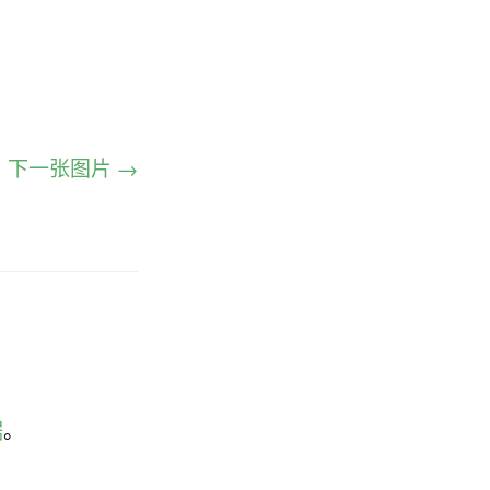
下一张图片 →
据
。