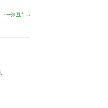
下一张图片 →
据
。