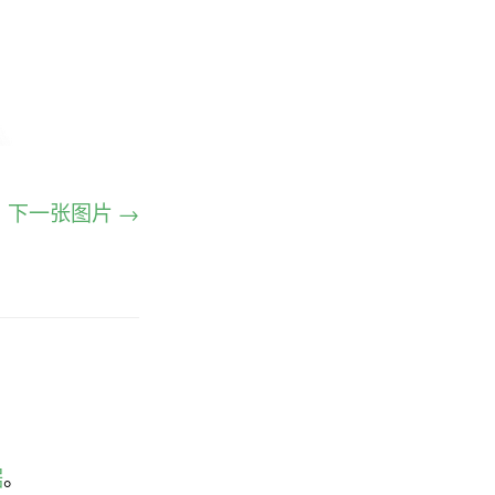
下一张图片 →
据
。