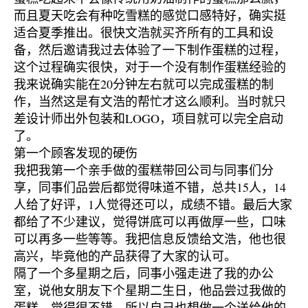
而且夏天吃会有种吃雪糕的感觉口感特好，确实挺
适合夏季推出。很快文浩就买齐所有的工具和设
备，然后邀请我过去体验了一下制作蛋糕的过程，
这个过程确实很快，对于一个没有制作蛋糕经验的
我来说确实能在20分钟左右就可以完成蛋糕的制
作，当然这是有文浩的帮忙才这么顺利。当时就只
差设计师出外包装和LOGO，项目就可以完全启动
了。
第一个顾客发现的硬伤
我把我第一个亲手做的蛋糕带回公司与同事们分
享，同事们品尝后都觉得味道不错，总共15人，14
人给了好评，1人觉得还可以，成绩不错。最后大家
都给了不少建议，觉得饼底可以再做厚一些，口味
可以再多一些等等。我把信息反馈给文浩，他也很
高兴，毕竟他的产品获得了大家的认可。
隔了一个多星期之后，同事小强走进了我的办公
室，说他女朋友下个星期二生日，他品尝过我做的
蛋糕，觉得很不错，所以自己也想做一个送给他的