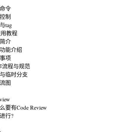
用命令
本控制
与tag
b 使用教程
面简介
常用功能介绍
意事项
作流程与规范
永久与临时分支
作流图
view
么要有Code Review
何进行?
料