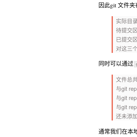
因此git 文
实际目
待提交区
已提交区
对这三
同时可以通过
文件总
与git re
与git r
与git r
还未添加到g
通常我们在本