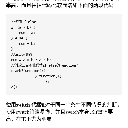
率
高，而且往往代码比较简洁如下面的两段代码
//使用if else

if (a > b) {

    num = a;

} else {

    num = b;

}

//三目运算符

num = a > b ? a : b;

//谁说三目不能代替if else的function？

c=a>b?function(){

            }:function(){

                 };

c();
使用switch 代替if
对于同一个条件不同情况的判断，
使用switch简洁易懂，并且switch本身比if效率要
高，在IE下尤为明显！