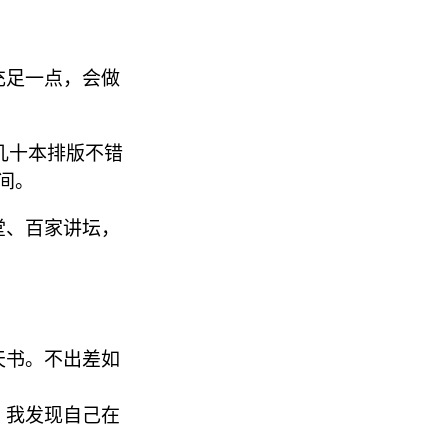
间充足一点，会做
几十本排版不错
间。
堂、百家讲坛，
。
天书。不出差如
，我发现自己在