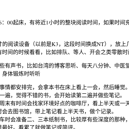
0-6：00起床，有将近1小时的整块阅读时间，如果时
寸的阅读设备（以前是K3，这段时间换成NT），放上
有时间的时候看看，比如排队、等人、开会之类零散时
一些有声书，比如台湾的博客思听、每天八分钟、中医
、身体锻炼时听听
有事情都安排完，会拿本书在床上看上一会，然后睡觉
第一遍，觉得不错的书，会开始读第二遍并做些笔记。
果周末有时间会找家环境好点的咖啡厅，看上半天或一
时会去图书馆，带上笔记看上半天书，做个记录。
动车时会准备二、三本纸制书，比较厚有些深度的那种
果最好。看累了就做笔记或简评。