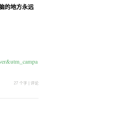
脑的地方永远
swer&utm_campa
27 个字
|
评论