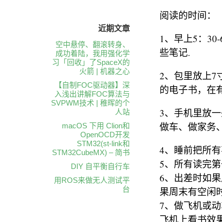
阅读的时间：
近期文章
1、早上5：3
空中悬停、翻滚转身、
些笔记.
成功着陆，我用强化学
习「回收」了SpaceX的
火箭 | 机器之心
2、包里放上7
【自制FOC驱动器】深
的电子书，在
入浅出讲解FOC算法与
SVPWM技术 | 稚晖的个
3、手机里放
人站
做车、做家务
macOS 下用 Clion和
OpenOCD开发
STM32(st-link和
4、睡前把所
STM32CubeMX) – 简书
5、所有读完
DIY 自平衡自行车
6、出差时如
用ROS来做无人测试平
台
果周末有空闲
7、做飞机或
飞机上看书效