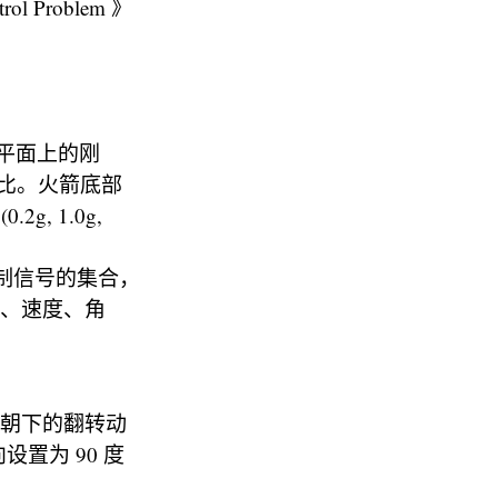
ntrol Problem 》
维平面上的刚
比。火箭底部
 1.0g,
控制信号的集合，
置、速度、角
（腹部朝下的翻转动
设置为 90 度