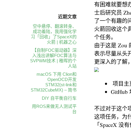
有困难就要想办
士后研究员 Zh
近期文章
了一个有趣的
空中悬停、翻滚转身、
火箭回收这个具
成功着陆，我用强化学
个任务。
习「回收」了SpaceX的
火箭 | 机器之心
由于这是 Zou
【自制FOC驱动器】深
表示尽量从头
入浅出讲解FOC算法与
更深入的了解
SVPWM技术 | 稚晖的个
人站
macOS 下用 Clion和
OpenOCD开发
项目主页：htt
STM32(st-link和
STM32CubeMX) – 简书
GitHub 地
DIY 自平衡自行车
用ROS来做无人测试平
不过对于这个
台
这项任务，为什
「SpaceX 没