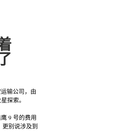
着
了
空运输公司，由
火星探索。
鹰 9 号的费用
谭，更别说涉及到