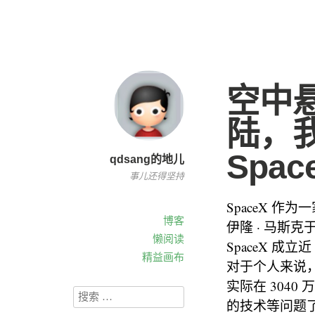
空中
陆，
Spa
qdsang的地儿
事儿还得坚持
SpaceX 
博客
伊隆 · 马斯
懒阅读
SpaceX 成
精益画布
对于个人来说，
实际在 304
的技术等问题