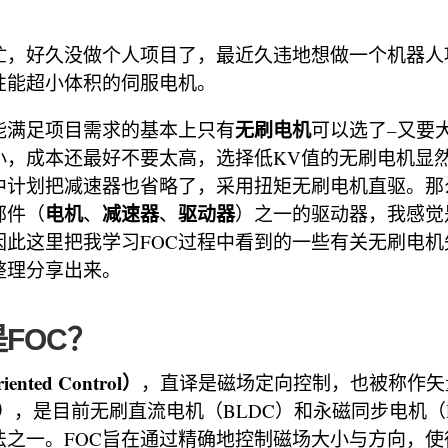
忙，好久没做个人项目了，最近久违地想做一个机器人
性能超小体积的伺服电机。
无刷电机
能满足项目需求的基本上只有
可以选了–又要
小，成本还最好不要太高，选择低KV值的无刷电机显
中计划把减速器也省略了，采用扭矩无刷电机直驱。那
电机
减速器
驱动器
部件（
、
、
）之一的驱动器，我感觉
因此这里把我学习FOC过程中看到的一些有关无刷电机
整理分享出来。
是FOC？
iented Control）
，直译是磁场定向控制，也被称作矢
l）
，是目前无刷直流电机（BLDC）和永磁同步电机（
法之一。FOC旨在通过精确地控制磁场大小与方向，使