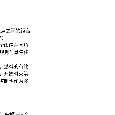
目标点之间的距离
立）。
全阈值并且角
余规则与悬停任
，燃料的有效
。开始时火箭
控制也作为奖
ic）来解决这个