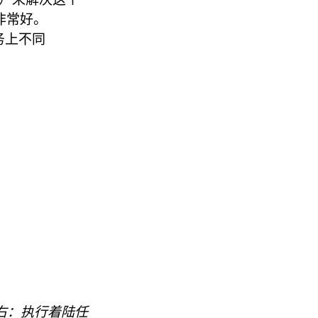
非常好。
务上不同
：
体，右：执行着陆任