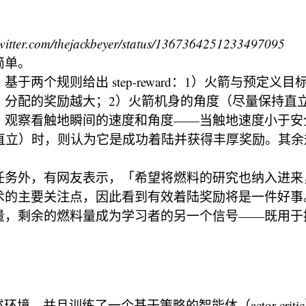
tter.com/thejackbeyer/status/1367364251233497095
简单。
于两个规则给出 step-reward：1）火箭与预定义
，分配的奖励越大；2）火箭机身的角度（尽量保持直
：观察看触地瞬间的速度和角度——当触地速度小于安
度（直立）时，则认为它是成功着陆并获得丰厚奖励。其
任务外，有网友表示，「希望将燃料的研究也纳入进来
术的主要关注点，因此看到有效着陆奖励将是一件好事
量，剩余的燃料量成为学习者的另一个信号——既用于
述环境，并且训练了一个基于策略的智能体（actor-crit