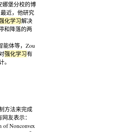
学安娜堡分校的博
箭。最近，他研究
强化学习
解决
悬停和降落的两
智能体等，Zou
对
强化学习
有
计。
制方法来完成
，有网友表示：
of Nonconvex