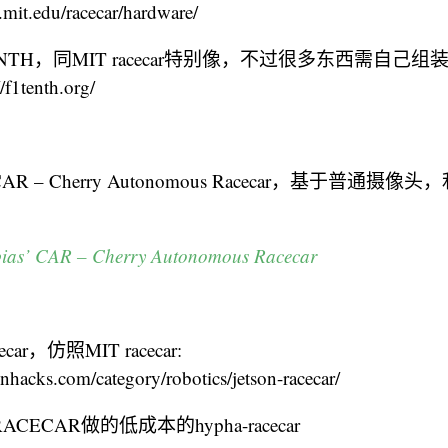
ts.mit.edu/racecar/hardware/
 TENTH，同MIT racecar特别像，不过很多东西需自
1tenth.org/
as’ CAR – Cherry Autonomous Racecar，基于普通
bias’ CAR – Cherry Autonomous Racecar
acecar，仿照MIT racecar:
nhacks.com/category/robotics/jetson-racecar/
CECAR做的低成本的hypha-racecar