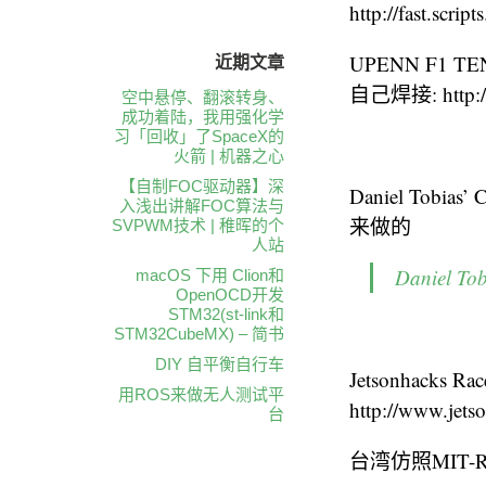
http://fast.scrip
UPENN F1
近期文章
自己焊接: http://f
空中悬停、翻滚转身、
成功着陆，我用强化学
习「回收」了SpaceX的
火箭 | 机器之心
【自制FOC驱动器】深
Daniel Tobi
入浅出讲解FOC算法与
来做的
SVPWM技术 | 稚晖的个
人站
Daniel To
macOS 下用 Clion和
OpenOCD开发
STM32(st-link和
STM32CubeMX) – 简书
DIY 自平衡自行车
Jetsonhacks R
用ROS来做无人测试平
http://www.jetso
台
台湾仿照MIT-RA