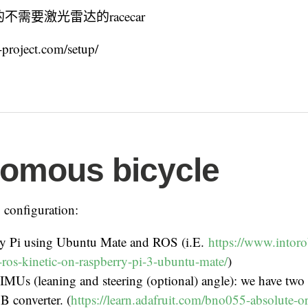
需要激光雷达的racecar
-project.com/setup/
omous bicycle
g configuration:
y Pi using Ubuntu Mate and ROS (i.E.
https://www.intor
l-ros-kinetic-on-raspberry-pi-3-ubuntu-mate/
)
IMUs (leaning and steering (optional) angle): we have t
B converter. (
https://learn.adafruit.com/bno055-absolute-or