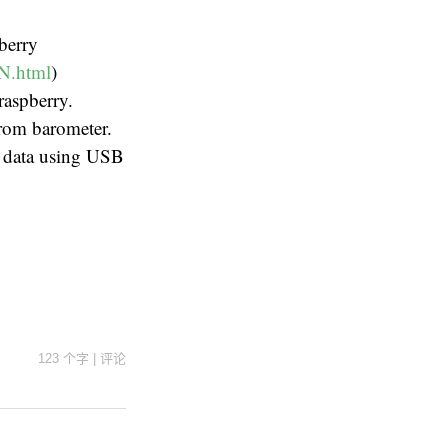
pberry
2N.html
)
raspberry.
from barometer.
h data using USB
123 个字
|
评论