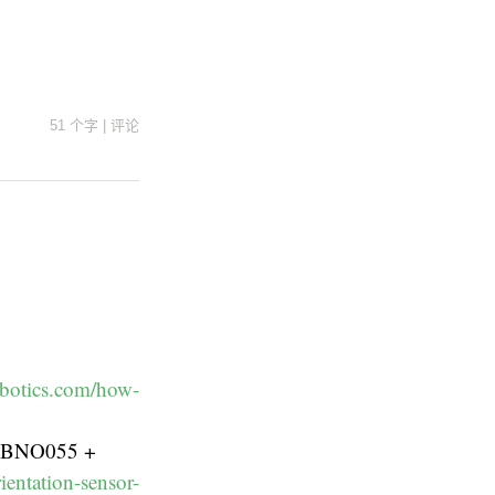
51 个字
|
评论
obotics.com/how-
wo BNO055 +
ientation-sensor-