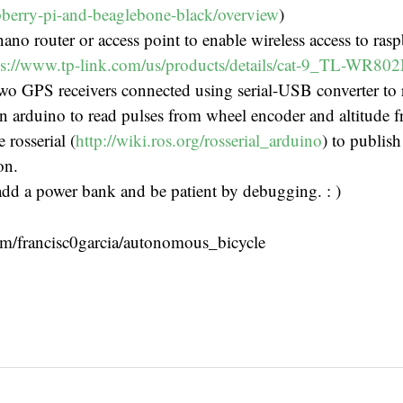
pberry-pi-and-beaglebone-black/overview
)
 nano router or access point to enable wireless access to ras
ps://www.tp-link.com/us/products/details/cat-9_TL-WR80
wo GPS receivers connected using serial-USB converter to 
n arduino to read pulses from wheel encoder and altitude 
 rosserial (
http://wiki.ros.org/rosserial_arduino
) to publis
on.
 add a power bank and be patient by debugging. : )
com/francisc0garcia/autonomous_bicycle