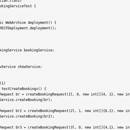
lian
.
class
)
okingServiceTest
{
ic
 WebArchive 
deployment
(
)
{
RESTDeployment
.
deployment
(
)
;
kingService bookingService
;
wService showService
;
(
1
)
testCreateBookings
(
)
{
Request br 
=
createBookingRequest
(
1l
,
0
,
new
int
[
]
{
4
,
1
}
,
new
in
Service
.
createBooking
(
br
)
;
Request br2 
=
createBookingRequest
(
2l
,
1
,
new
int
[
]
{
6
,
1
}
,
new
in
Service
.
createBooking
(
br2
)
;
Request br3 
=
createBookingRequest
(
3l
,
0
,
new
int
[
]
{
4
,
1
}
,
new
in