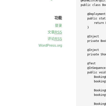
@
RunWith
(
Arquil
public
class
Bo
    @Deployment

功能
public
stat
return
 
登录
}
文章
RSS
    @Inject

评论
RSS
private
 Boo
WordPress.org
    @Inject

private
 Sho
    @Test

    @
InSequence
public
void
        Booking
        booking
        Booking
        booking
        Booking