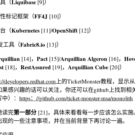
Liquibase
工具（
[9]）
FF4J
特性标记框架（
[10]）
Kubernetes
OpenShift
D平台（
[11]/
[12]）
Fabric8.io
s开发工具（
[13]）
quillian
Pact
Arquillian Algeron
Hove
[14]，
[15]/
[16]，
st
RestAssured
Arquillian Cube
[18]，
[19]，
[20]）
://developers.redhat.com
上的TicketMonster教程，
果感兴趣的话可以关注，你还可以在github上找到
写中）：
https：//github.com/ticket-monster-msa/monolith
第一部分
地读完
[21]，具体来看看每一步应该怎么实
出现的一些注意事项，并在当前背景下再讨论一遍。
式应用