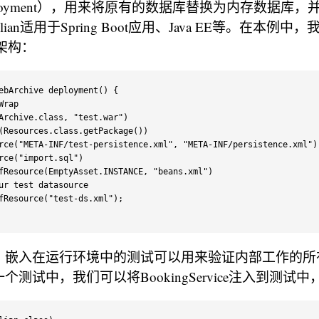
deployment），用来将原有的数据库替换为内存数据库
llian适用于Spring Boot应用、Java EE等。在本例
体架构：
ebArchive 
deployment
(
)
{
Wrap

Archive
.
class
,
"test.war"
)
(
Resources
.
class
.
getPackage
(
)
)
rce
(
"META-INF/test-persistence.xml"
,
"META-INF/persistence.xml"
)
rce
(
"import.sql"
)
fResource
(
EmptyAsset
.
INSTANCE
,
"beans.xml"
)
ur test datasource
fResource
(
"test-ds.xml"
)
;
，嵌入在运行环境中的测试可以用来验证内部工作的所
个测试中，我们可以将BookingService注入到测试