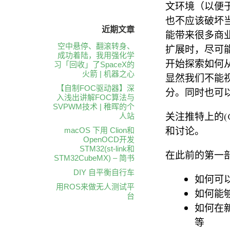
文环境（以便
也不应该破坏当前的
近期文章
能带来很多商
空中悬停、翻滚转身、
扩展时，尽可
成功着陆，我用强化学
开始探索如何
习「回收」了SpaceX的
火箭 | 机器之心
显然我们不能
【自制FOC驱动器】深
分。同时也可
入浅出讲解FOC算法与
SVPWM技术 | 稚晖的个
关注推特上的(@ch
人站
和讨论。
macOS 下用 Clion和
OpenOCD开发
STM32(st-link和
在此前的第一
STM32CubeMX) – 简书
DIY 自平衡自行车
如何可
用ROS来做无人测试平
如何能
台
如何在
等