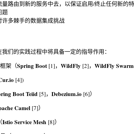
流量路由到新的服务中去，以保证启用/终止任何新的
问题
对许多棘手的数据集成挑战
在我们的实践过程中将具备一定的指导作用：
Spring Boot
WildFly
WildFly Swar
务框架（
[1]，
[2]，
ur.io
[4])
ring Boot Teiid
Debezium.io
[5]，
[6]）
pache Camel
[7]）
Istio Service Mesh
（
[8]）