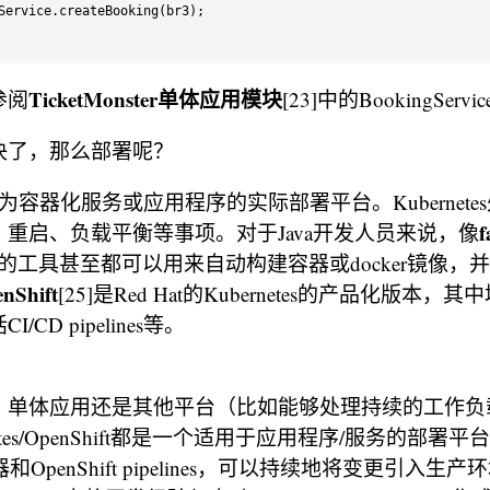
Service
.
createBooking
(
br3
)
;
TicketMonster单体应用模块
参阅
[23]中的BookingServic
决了，那么部署呢？
es已成为容器化服务或应用程序的实际部署平台。Kubernet
f
重启、负载平衡等事项。对于Java开发人员来说，像
这样的工具甚至都可以用来自动构建容器或docker镜像
nShift
[25]是Red Hat的Kubernetes的产品化版本
CD pipelines等。
、单体应用还是其他平台（比如能够处理持续的工作负
netes/OpenShift都是一个适用于应用程序/服务的部署
n，容器和OpenShift pipelines，可以持续地将变更引入