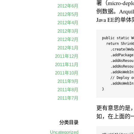
署（micro-
2012年6月
例数据。Arqui
2012年5月
Java EE的单
2012年4月
2012年3月
public
static
 W
2012年2月
return
 Shrink
2012年1月
.
create
(
Web
.
addPackage
2011年12月
.
addAsResou
2011年11月
.
addAsResou
.
addAsWebIn
2011年10月
// Deploy o
2011年9月
.
addAsWebIn
2011年8月
}
2011年7月
更有意思的是
如，在上面的一
分类目录
Uncategorized