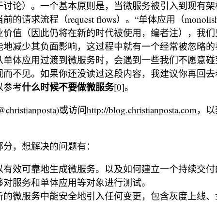
于讨论）。一个基本原则是，当微服务被引入到现有架
请求流程（request flows）。“单体应用（monoli
业价值（因此仍将在新的时代被使用，编者注），我们
能地减少其负面影响，这过程中就有一个经常被忽略的
从单体应用过渡到微服务时，会遇到一些我们不愿意碰
视而不见。如果你还没读过这段内容，我建议你再回去
什么时候不要做微服务
以参考
[0]。
ristianposta)或访问
http://blog.christianposta.com
，以
部分，想解决的问题有：
以有效可靠地生成微服务。以及如何建立一个持续交付
够对服务和单体应用等对象进行测试。
新的微服务中能安全地引入任何变更，包含灰度上线、