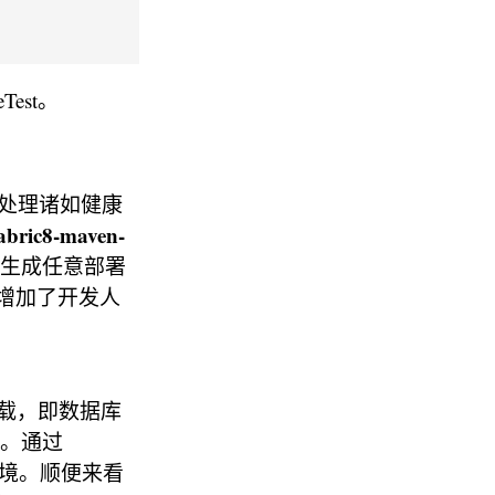
eTest。
es处理诸如健康
abric8-maven-
，并生成任意部署
，其中增加了开发人
载，即数据库
平台。通过
生产环境。顺便来看