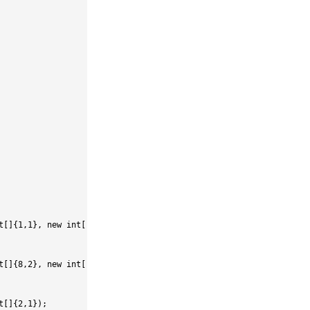
t
[
]
{
1
,
1
}
,
new
int
[
]
{
3
,
1
}
)
;
t
[
]
{
8
,
2
}
,
new
int
[
]
{
10
,
2
}
)
;
t
[
]
{
2
,
1
}
)
;