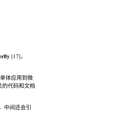
rfly
[17]，
显示从单体应用到微
相关的代码和文档
施。中间还会引